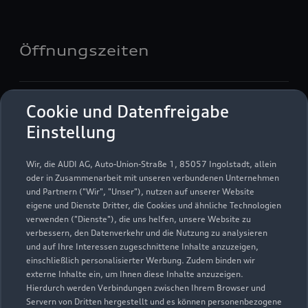
Öffnungszeiten
Verkauf/Info
Cookie und Datenfreigabe
Geschlossen
,
öffnet am
Montag 09:00
Einstellung
Service
Wir, die AUDI AG, Auto-Union-Straße 1, 85057 Ingolstadt, allein
Geschlossen
,
öffnet am
Montag 07:00
oder in Zusammenarbeit mit unseren verbundenen Unternehmen
und Partnern ("Wir", "Unser"), nutzen auf unserer Website
eigene und Dienste Dritter, die Cookies und ähnliche Technologien
Teile & Zubehörverkauf
verwenden ("Dienste"), die uns helfen, unsere Website zu
Geschlossen
,
öffnet am
Montag 08:00
verbessern, den Datenverkehr und die Nutzung zu analysieren
und auf Ihre Interessen zugeschnittene Inhalte anzuzeigen,
einschließlich personalisierter Werbung. Zudem binden wir
externe Inhalte ein, um Ihnen diese Inhalte anzuzeigen.
Hierdurch werden Verbindungen zwischen Ihrem Browser und
Servern von Dritten hergestellt und es können personenbezogene