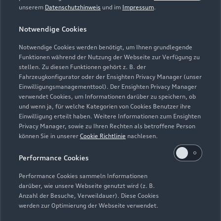
unserem
Datenschutzhinweis
und im
Impressum
.
Notwendige Cookies
Notwendige Cookies werden benötigt, um Ihnen grundlegende
Zur Inspektion
Funktionen während der Nutzung der Webseite zur Verfügung zu
stellen. Zu diesen Funktionen gehört z. B. der
Fahrzeugkonfigurator oder der Ensighten Privacy Manager (unser
Einwilligungsmanagementtool). Der Ensighten Privacy Manager
Zurück nach oben
verwendet Cookies, um Informationen darüber zu speichern, ob
und wenn ja, für welche Kategorien von Cookies Benutzer ihre
Einwilligung erteilt haben. Weitere Informationen zum Ensighten
Modelle
Privacy Manager, sowie zu Ihren Rechten als betroffene Person
können Sie in unserer
Cookie Richtlinie
nachlesen.
Kaufen & leasen
Alle Modelle
Performance Cookies
Modelle vergleichen
Service & Zubehör
Performance Cookies sammeln Informationen
Neuwagensuche
darüber, wie unsere Webseite genutzt wird (z. B.
Elektromodelle
Anzahl der Besuche, Verweildauer). Diese Cookies
Gebrauchtwagensuche
Support
werden zur Optimierung der Webseite verwendet.
Saisonale Angebote
Plug-in-Hybride
Gebrauchtwagen